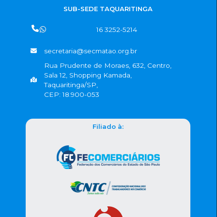
SUB-SEDE TAQUARITINGA
16 3252-5214
secretaria@secmatao.org.br
Rua Prudente de Moraes, 632, Centro,
Sala 12, Shopping Kamada,
Taquaritinga/SP,
CEP: 18.900-053
Filiado à: