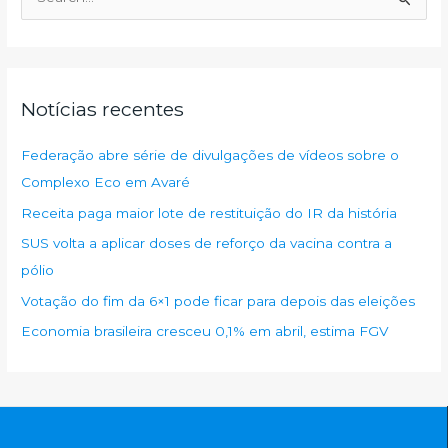
e
s
q
u
Notícias recentes
i
s
Federação abre série de divulgações de vídeos sobre o
a
Complexo Eco em Avaré
r
Receita paga maior lote de restituição do IR da história
p
SUS volta a aplicar doses de reforço da vacina contra a
o
pólio
r
Votação do fim da 6×1 pode ficar para depois das eleições
:
Economia brasileira cresceu 0,1% em abril, estima FGV