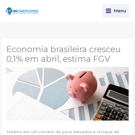
Ir
para
Menu
o
conteúdo
Economia brasileira cresceu
0,1% em abril, estima FGV
Mesmo em um cenário de juros elevados e choque de