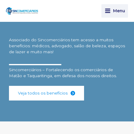
Ir
para
Menu
o
conteúdo
Associado do Sincomerciários tem acesso a muitos
benefícios: médicos, advogado, salão de beleza, espaços
de lazer e muito mais!
Sincomerciários – Fortalecendo os comerciários de
Matão e Taquaritinga, em defesa dos nossos direitos.
Veja todos os benefícios