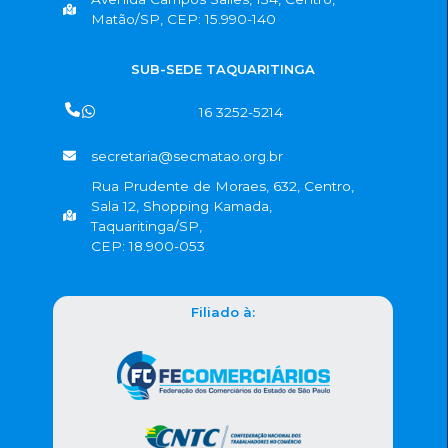
Matão/SP, CEP: 15.990-140
SUB-SEDE TAQUARITINGA
16 3252-5214
secretaria@secmatao.org.br
Rua Prudente de Moraes, 632, Centro,
Sala 12, Shopping Kamada,
Taquaritinga/SP,
CEP: 18.900-053
Filiado à: