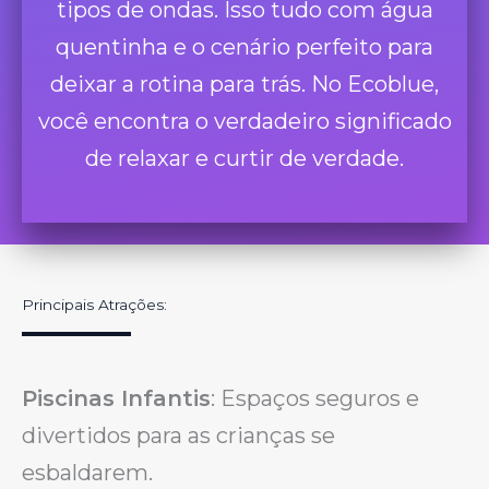
tipos de ondas. Isso tudo com água
quentinha e o cenário perfeito para
deixar a rotina para trás. No Ecoblue,
você encontra o verdadeiro significado
de relaxar e curtir de verdade.
Principais Atrações:
Piscinas Infantis
: Espaços seguros e
divertidos para as crianças se
esbaldarem.