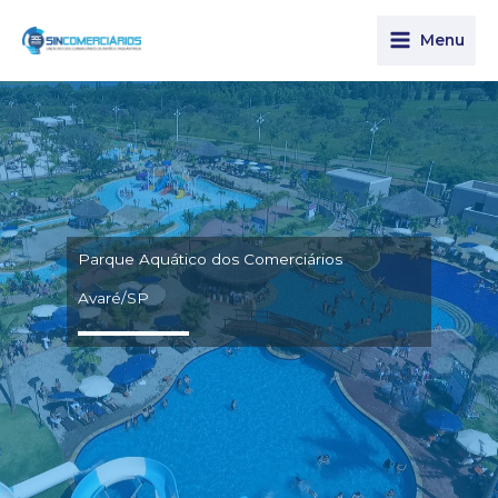
Ir
para
Menu
o
conteúdo
Parque Aquático dos Comerciários
Avaré/SP