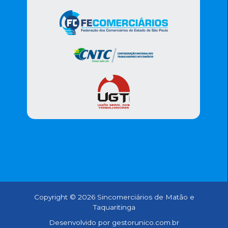
Copyright © 2026 Sincomerciários de Matão e
Taquaritinga
Desenvolvido por gestorunico.com.br