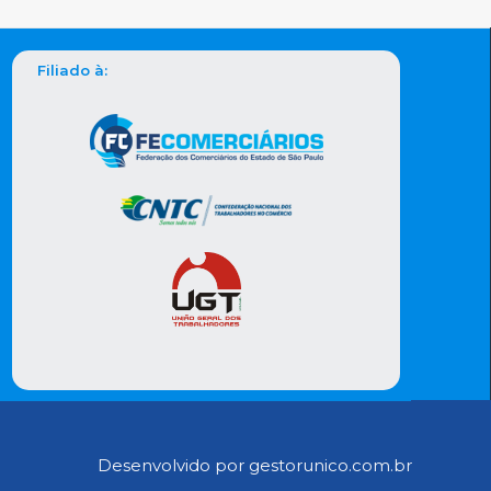
Filiado à:
Desenvolvido por gestorunico.com.br