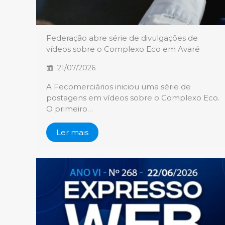
Federação abre série de divulgações de
vídeos sobre o Complexo Eco em Avaré
21/07/2026
A Fecomerciários iniciou uma série de
postagens em vídeos sobre o Complexo Eco.
O primeiro…
Ler mais