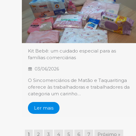
Kit Bebê: um cuidado especial para as
famílias comerciárias
03/06/2026
O Sincomerciários de Matão e Taquaritinga
oferece às trabalhadoras e trabalhadores da
categoria um carinho…
Ler mais
1
2
3
4
5
6
7
Próximo »