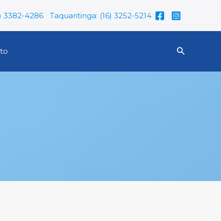
6) 3382-4286
Taquaritinga: (16) 3252-5214
Pesquisar
to