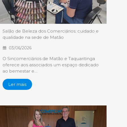
Salão de Beleza dos Comerciários: cuidado e
qualidade na sede de Matão
03/06/2026
O Sincomerciários de Matão e Taquaritinga
oferece aos associados um espaço dedicado
ao bemestar e…
Ler mais