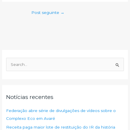
Post seguinte
→
P
e
s
q
u
Notícias recentes
i
s
Federação abre série de divulgações de vídeos sobre o
a
Complexo Eco em Avaré
r
Receita paga maior lote de restituição do IR da história