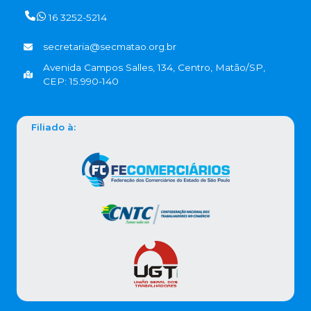
16 3252-5214
secretaria@secmatao.org.br
Avenida Campos Salles, 134, Centro, Matão/SP,
CEP: 15.990-140
Filiado à: